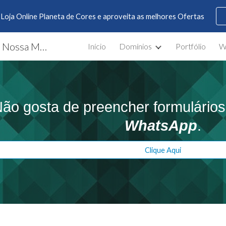
Loja Online Planeta de Cores e aproveita as melhores Ofertas
ip to main content
Skip to navigat
CS Design ® - Criatividade é a Nossa Marca
Início
Domínios
Portfólio
W
ão gosta de preencher formulári
WhatsApp
.
Clique Aqui