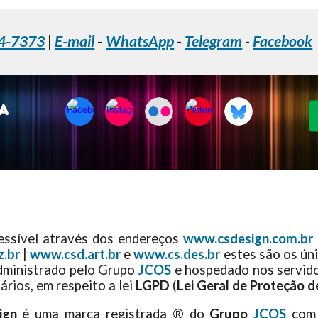
4-7373
|
E-mail
-
WhatsApp
-
Telegram
-
Facebook
cessível através dos endereços
www.csdesign.com.br
z.br
|
www.csd.art.br
e
www.cs.des.br
estes são os úni
dministrado pelo Grupo
JCOS
e hospedado nos servid
ários, em respeito a lei
LGPD
(
Lei Geral de Proteção 
ign
é uma marca registrada ® do
Grupo
JCOS
com 