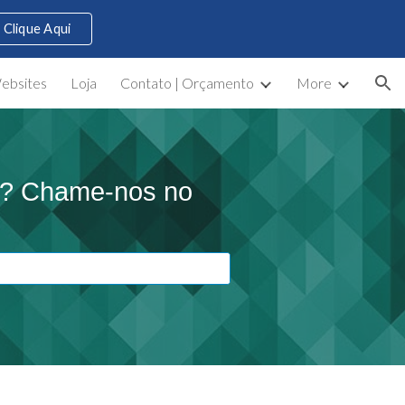
Clique Aqui
ion
ebsites
Loja
Contato | Orçamento
More
os? Chame-nos no