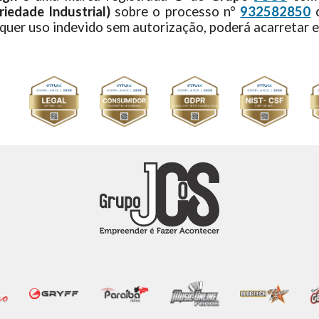
iedade Industrial)
sobre o processo n°
932582850
c
lquer uso indevido sem autorização, poderá acarretar e