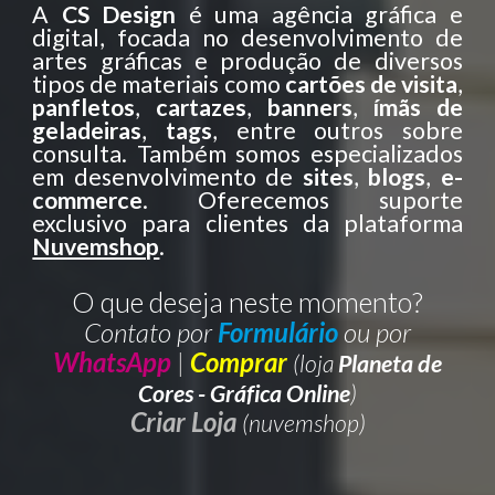
A
CS Design
é uma agência gráfica e
digital, focada no desenvolvimento de
artes gráficas e produção de diversos
tipos de materiais como
cartões de visita
,
panfl
etos
,
cartazes
,
banners
,
ímãs de
geladeiras
,
tags
, entre outros sobre
consulta. Também somos especializados
em desenvolvimento de
si
tes
,
blogs
,
e-
commerce
. Oferecemos suporte
exclusivo para clientes da plataforma
Nuvemshop
.
O que deseja neste momento?
Contato por
Formulário
ou por
WhatsApp
|
Comprar
(loja
Planeta de
Cores - Gráfica Online
)
Criar Loja
(nuvemshop)